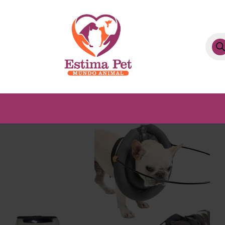
Pesq
prod