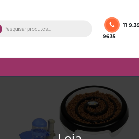
uisar
11 9.3
utos
9635
Loja