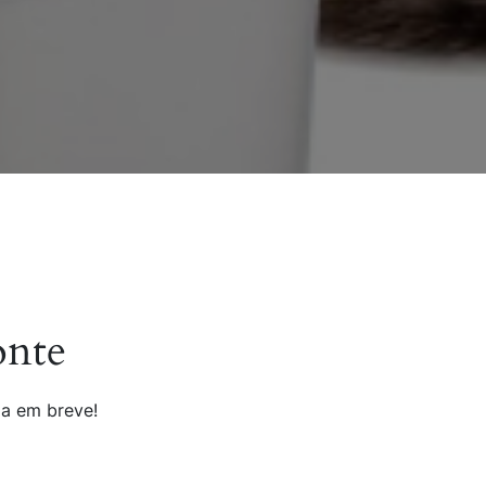
onte
da em breve!